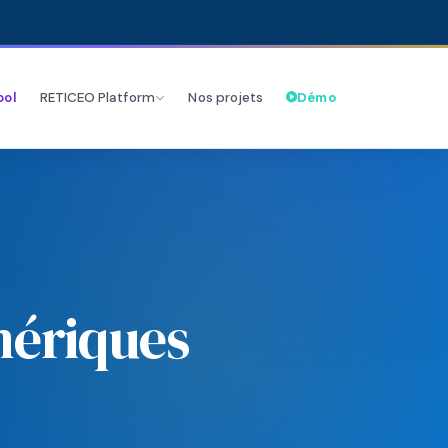
ool
RETICEO Platform
Nos projets
Démo
ériques