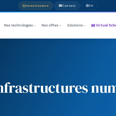
Investisseurs
Contact
EN
Nos technologies
Nos offres
Solutions
Virtual Sch
infrastructures
num